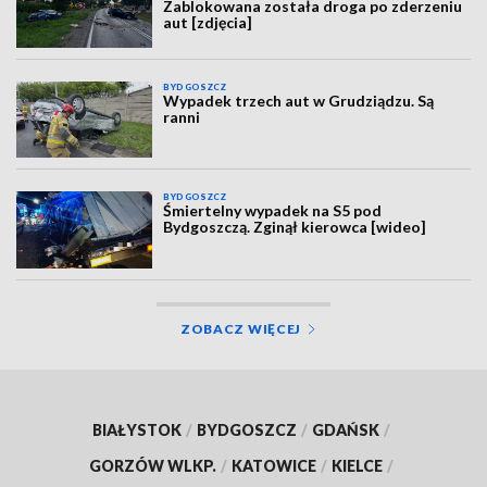
Zablokowana została droga po zderzeniu
aut [zdjęcia]
BYDGOSZCZ
Wypadek trzech aut w Grudziądzu. Są
ranni
BYDGOSZCZ
Śmiertelny wypadek na S5 pod
Bydgoszczą. Zginął kierowca [wideo]
ZOBACZ WIĘCEJ
BIAŁYSTOK
/
BYDGOSZCZ
/
GDAŃSK
/
GORZÓW WLKP.
/
KATOWICE
/
KIELCE
/