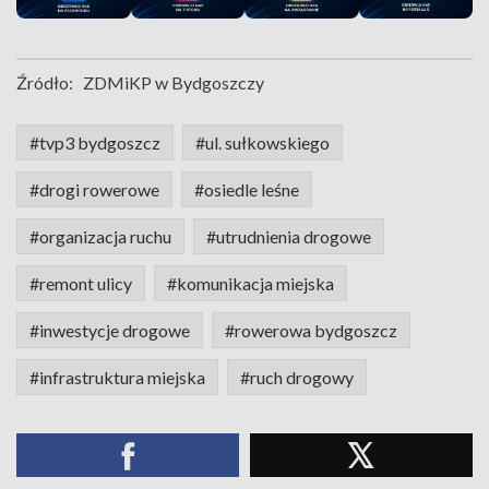
Źródło:
ZDMiKP w Bydgoszczy
#tvp3 bydgoszcz
#ul. sułkowskiego
#drogi rowerowe
#osiedle leśne
#organizacja ruchu
#utrudnienia drogowe
#remont ulicy
#komunikacja miejska
#inwestycje drogowe
#rowerowa bydgoszcz
#infrastruktura miejska
#ruch drogowy