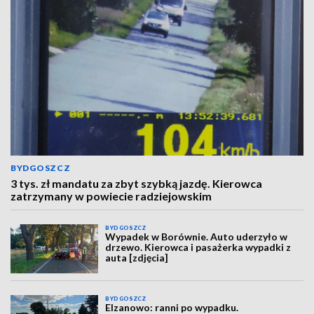
BYDGOSZCZ
3 tys. zł mandatu za zbyt szybką jazdę. Kierowca
zatrzymany w powiecie radziejowskim
BYDGOSZCZ
Wypadek w Borównie. Auto uderzyło w
drzewo. Kierowca i pasażerka wypadki z
auta [zdjęcia]
BYDGOSZCZ
Elzanowo: ranni po wypadku.