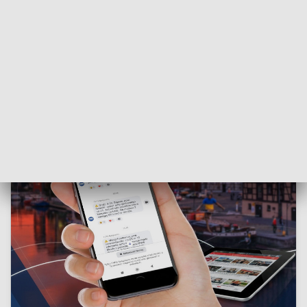
👉
ZOBACZ:
Topola Marzanna z Grudziądza walczy o
tytuł Drzewa Roku 2026