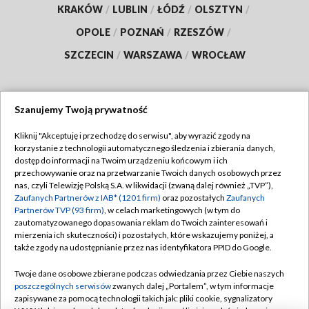
KRAKÓW
/
LUBLIN
/
ŁÓDŹ
/
OLSZTYN
/
OPOLE
/
POZNAŃ
/
RZESZÓW
/
SZCZECIN
/
WARSZAWA
/
WROCŁAW
Szanujemy Twoją prywatność
Dołącz do nas:
Kliknij "Akceptuję i przechodzę do serwisu", aby wyrazić zgody na
korzystanie z technologii automatycznego śledzenia i zbierania danych,
TVP
dostęp do informacji na Twoim urządzeniu końcowym i ich
Abonament TVP
przechowywanie oraz na przetwarzanie Twoich danych osobowych przez
Regulamin TVP
nas, czyli Telewizję Polską S.A. w likwidacji (zwaną dalej również „TVP”),
Emisja w TVP
Polityka prywatności
Zaufanych Partnerów z IAB* (1201 firm)
oraz pozostałych
Zaufanych
Partnerów TVP (93 firm)
, w celach marketingowych (w tym do
Centrum informacji TVP
Moje zgody
zautomatyzowanego dopasowania reklam do Twoich zainteresowań i
mierzenia ich skuteczności) i pozostałych, które wskazujemy poniżej, a
Naziemna Telewizja Cyfrowa
Pomoc
także zgody na udostępnianie przez nas identyfikatora PPID do Google.
Sklep TVP
Biuro reklamy
Twoje dane osobowe zbierane podczas odwiedzania przez Ciebie naszych
Rada Programowa
Kontakt
poszczególnych serwisów
zwanych dalej „Portalem”, w tym informacje
zapisywane za pomocą technologii takich jak: pliki cookie, sygnalizatory
System NOS