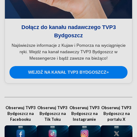
Dołącz do kanału nadawczego TVP3
Bydgoszcz
Najświeższe informacje z Kujaw i Pomorza na wyciągnięcie
ręki. Wejdź na kanał nadawczy TVP3 Bydgoszcz w
Messengerze i bądź zawsze na bieżąco!
WEJDŹ NA KANAŁ TVP3 BYDGOSZCZ»
Obserwuj TVP3
Obserwuj TVP3
Obserwuj TVP3
Obserwuj TVP3
Bydgoszcz na
Bydgoszcz na
Bydgoszcz na
Bydgoszcz na
Facebooku
Tik Toku
Instagramie
portalu X