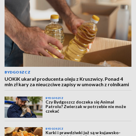
BYDGOSZCZ
UOKiK ukarał producenta oleju z Kruszwicy. Ponad 4
mln zł kary za nieuczciwe zapisy w umowach z rolnikami
BYDGOSZCZ
Czy Bydgoszcz doczeka się Animal
Patrolu? Zwierzak w potrzebie nie może
czekać
BYDGOSZCZ
Kurki i prawdziwki już są w kujawsko-