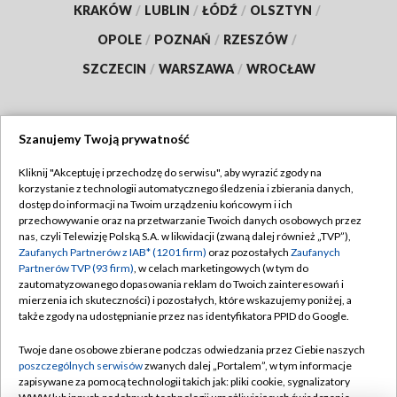
KRAKÓW
/
LUBLIN
/
ŁÓDŹ
/
OLSZTYN
/
OPOLE
/
POZNAŃ
/
RZESZÓW
/
SZCZECIN
/
WARSZAWA
/
WROCŁAW
Szanujemy Twoją prywatność
Dołącz do nas:
Kliknij "Akceptuję i przechodzę do serwisu", aby wyrazić zgody na
korzystanie z technologii automatycznego śledzenia i zbierania danych,
TVP
dostęp do informacji na Twoim urządzeniu końcowym i ich
Abonament TVP
przechowywanie oraz na przetwarzanie Twoich danych osobowych przez
Regulamin TVP
nas, czyli Telewizję Polską S.A. w likwidacji (zwaną dalej również „TVP”),
Emisja w TVP
Polityka prywatności
Zaufanych Partnerów z IAB* (1201 firm)
oraz pozostałych
Zaufanych
Partnerów TVP (93 firm)
, w celach marketingowych (w tym do
Centrum informacji TVP
Moje zgody
zautomatyzowanego dopasowania reklam do Twoich zainteresowań i
mierzenia ich skuteczności) i pozostałych, które wskazujemy poniżej, a
Naziemna Telewizja Cyfrowa
Pomoc
także zgody na udostępnianie przez nas identyfikatora PPID do Google.
Sklep TVP
Biuro reklamy
Twoje dane osobowe zbierane podczas odwiedzania przez Ciebie naszych
Rada Programowa
Kontakt
poszczególnych serwisów
zwanych dalej „Portalem”, w tym informacje
zapisywane za pomocą technologii takich jak: pliki cookie, sygnalizatory
System NOS