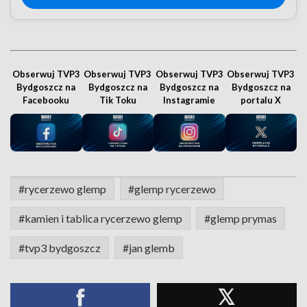
Obserwuj TVP3
Obserwuj TVP3
Obserwuj TVP3
Obserwuj TVP3
Bydgoszcz na
Bydgoszcz na
Bydgoszcz na
Bydgoszcz na
Facebooku
Tik Toku
Instagramie
portalu X
#rycerzewo glemp
#glemp rycerzewo
#kamien i tablica rycerzewo glemp
#glemp prymas
#tvp3 bydgoszcz
#jan glemb