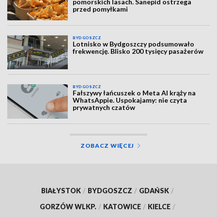
pomorskich lasach. Sanepid ostrzega
przed pomyłkami
BYDGOSZCZ
Lotnisko w Bydgoszczy podsumowało
frekwencję. Blisko 200 tysięcy pasażerów
BYDGOSZCZ
Fałszywy łańcuszek o Meta AI krąży na
WhatsAppie. Uspokajamy: nie czyta
prywatnych czatów
ZOBACZ WIĘCEJ
BIAŁYSTOK
/
BYDGOSZCZ
/
GDAŃSK
/
GORZÓW WLKP.
/
KATOWICE
/
KIELCE
/