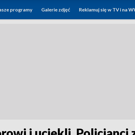
asze programy
Galerie zdjęć
Reklamuj się w TV i na
rowi i uciekli. Policjanc