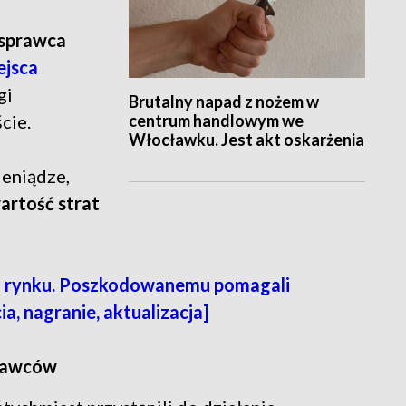
 sprawca
ejsca
gi
Brutalny napad z nożem w
centrum handlowym we
cie.
Włocławku. Jest akt oskarżenia
ieniądze,
artość strat
m rynku. Poszkodowanemu pomagali
ia, nagranie, aktualizacja]
prawców