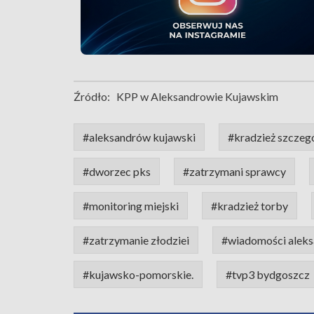
Źródło:
KPP w Aleksandrowie Kujawskim
#aleksandrów kujawski
#kradzież szczeg
#dworzec pks
#zatrzymani sprawcy
#monitoring miejski
#kradzież torby
#zatrzymanie złodziei
#wiadomości aleks
#kujawsko-pomorskie.
#tvp3 bydgoszcz