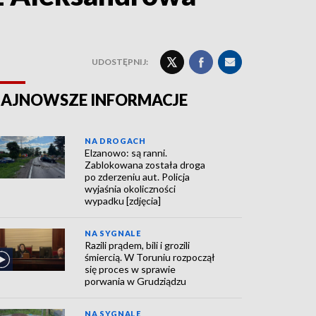
UDOSTĘPNIJ:
AJNOWSZE INFORMACJE
NA DROGACH
Elzanowo: są ranni.
Zablokowana została droga
po zderzeniu aut. Policja
wyjaśnia okoliczności
wypadku [zdjęcia]
NA SYGNALE
Razili prądem, bili i grozili
śmiercią. W Toruniu rozpoczął
się proces w sprawie
porwania w Grudziądzu
NA SYGNALE