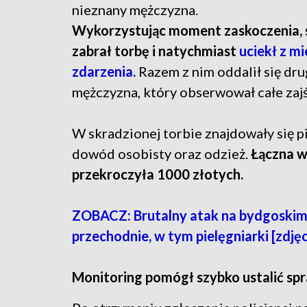
nieznany mężczyzna.
Wykorzystując moment zaskoczenia,
zabrał torbę i natychmiast
uciekł z mi
zdarzenia.
Razem z nim oddalił się dru
mężczyzna, który obserwował całe zajś
W skradzionej torbie znajdowały się p
dowód osobisty oraz odzież.
Łączna w
przekroczyła 1000 złotych.
ZOBACZ: Brutalny atak na bydgoski
przechodnie, w tym pielęgniarki [zdjęc
Monitoring pomógł szybko ustalić s