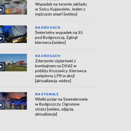
Wypadek na terenie zakładu
w Solcu Kujawskim. Jeden z
mężczyzn zmarł [wideo]
NA DROGACH
Śmiertelny wypadek na S5
pod Bydgoszczą. Zginął
kierowca [wideo]
NA DROGACH
Zderzenie ciężarówki z
kombajnem na DK62 w
pobliżu Kruszwicy. Kierowca
uwięziony, LPR w akcji
[aktualizacja, wideo]
NA SYGNALE
Wielki pożar na Szwederowie
w Bydgoszczy. Ogromne
straty [wideo, zdjęcia,
aktualizacja]