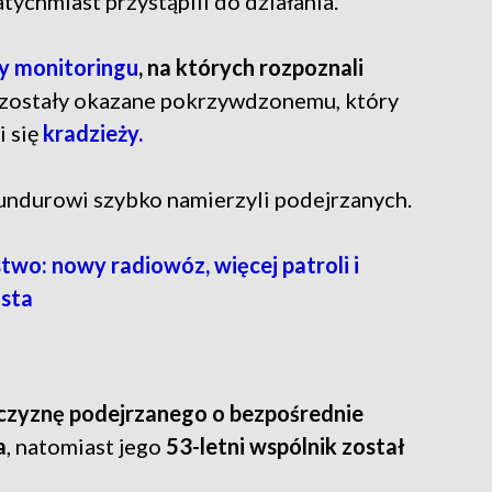
tychmiast przystąpili do działania.
sy monitoringu
, na których rozpoznali
 zostały okazane pokrzywdzonemu, który
i się
kradzieży.
ndurowi szybko namierzyli podejrzanych.
wo: nowy radiowóz, więcej patroli i
asta
czyznę podejrzanego o bezpośrednie
a
, natomiast jego
53-letni wspólnik został