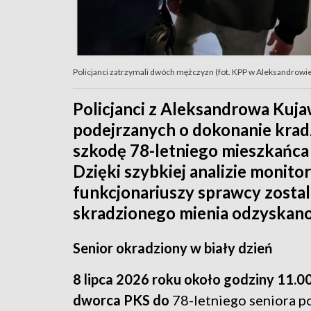
Policjanci zatrzymali dwóch mężczyzn (fot. KPP w Aleksandrowi
Policjanci z Aleksandrowa Kuj
podejrzanych o dokonanie krad
szkodę 78-letniego mieszkańca
Dzięki szybkiej analizie monit
funkcjonariuszy sprawcy zostali
skradzionego mienia odzyskano
Senior okradziony w biały dzień
8 lipca 2026 roku około godziny 11.00
dworca PKS do
78-letniego seniora p