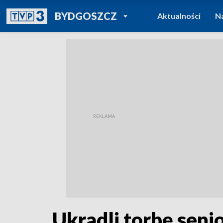
POWRÓT DO
BYDGOSZCZ
Aktualności
N
TVP REGIONY
Ukradli torbę senio