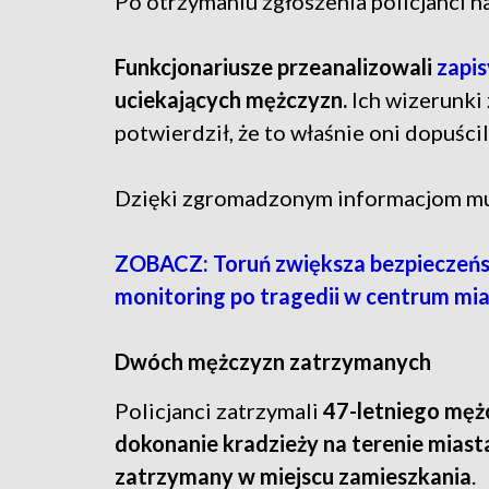
Po otrzymaniu zgłoszenia policjanci na
Funkcjonariusze przeanalizowali
zapi
uciekających mężczyzn.
Ich wizerunki
potwierdził, że to właśnie oni dopuścil
Dzięki zgromadzonym informacjom mu
ZOBACZ: Toruń zwiększa bezpieczeńst
monitoring po tragedii w centrum mi
Dwóch mężczyzn zatrzymanych
Policjanci zatrzymali
47-letniego męż
dokonanie kradzieży na terenie miast
zatrzymany w miejscu zamieszkania
.