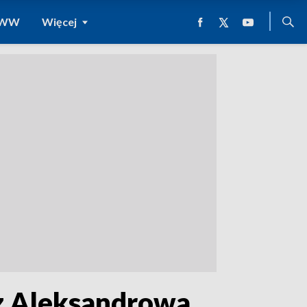
 WWW
Więcej
i z Aleksandrowa