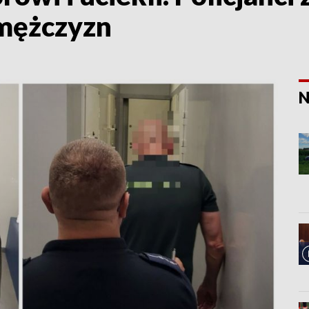
 mężczyzn
N