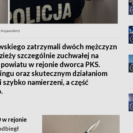
e Kujawskim)
awskiego zatrzymali dwóch mężczyzn
zieży szczególnie zuchwałej na
 powiatu w rejonie dworca PKS.
oringu oraz skutecznym działaniom
 szybko namierzeni, a część
.
 w rejonie
odbiegł