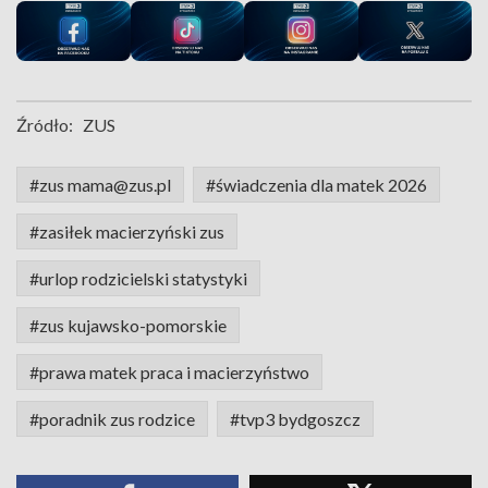
Źródło:
ZUS
#zus mama@zus.pl
#świadczenia dla matek 2026
#zasiłek macierzyński zus
#urlop rodzicielski statystyki
#zus kujawsko-pomorskie
#prawa matek praca i macierzyństwo
#poradnik zus rodzice
#tvp3 bydgoszcz