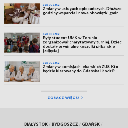
BYDGOSZCZ
Zmiany w usługach opiekuńczych. Dłuższe
godziny wsparcia i nowe obowiązki gmin
BYDGOSZCZ
Były student UMK w Toruniu
zorganizował charytatywny turniej. Dzieci
dostały oryginalne koszulki piłkarskie
[zdjęcia]
BYDGOSZCZ
Zmiany w komisjach lekarskich ZUS. Kto
będzie kierowany do Gdańska i Łodzi?
ZOBACZ WIĘCEJ
BIAŁYSTOK
/
BYDGOSZCZ
/
GDAŃSK
/