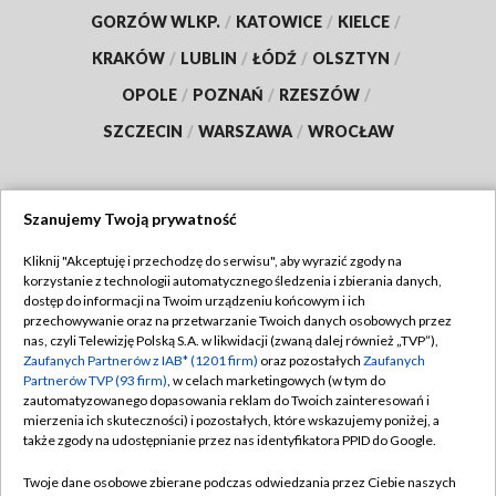
GORZÓW WLKP.
/
KATOWICE
/
KIELCE
/
KRAKÓW
/
LUBLIN
/
ŁÓDŹ
/
OLSZTYN
/
OPOLE
/
POZNAŃ
/
RZESZÓW
/
SZCZECIN
/
WARSZAWA
/
WROCŁAW
Szanujemy Twoją prywatność
Dołącz do nas:
Kliknij "Akceptuję i przechodzę do serwisu", aby wyrazić zgody na
korzystanie z technologii automatycznego śledzenia i zbierania danych,
TVP
dostęp do informacji na Twoim urządzeniu końcowym i ich
Abonament TVP
przechowywanie oraz na przetwarzanie Twoich danych osobowych przez
Regulamin TVP
nas, czyli Telewizję Polską S.A. w likwidacji (zwaną dalej również „TVP”),
Emisja w TVP
Polityka prywatności
Zaufanych Partnerów z IAB* (1201 firm)
oraz pozostałych
Zaufanych
Partnerów TVP (93 firm)
, w celach marketingowych (w tym do
Centrum informacji TVP
Moje zgody
zautomatyzowanego dopasowania reklam do Twoich zainteresowań i
mierzenia ich skuteczności) i pozostałych, które wskazujemy poniżej, a
Naziemna Telewizja Cyfrowa
Pomoc
także zgody na udostępnianie przez nas identyfikatora PPID do Google.
Sklep TVP
Biuro reklamy
Twoje dane osobowe zbierane podczas odwiedzania przez Ciebie naszych