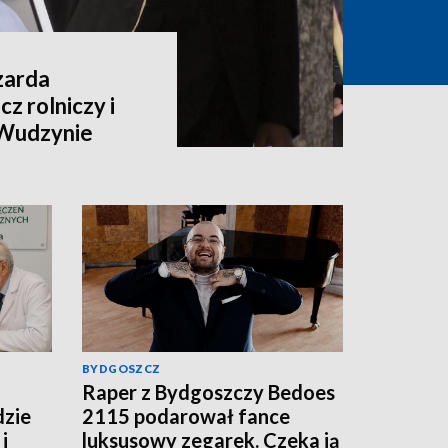
zarda
z rolniczy i
 Wudzynie
BYDGOSZCZ
Raper z Bydgoszczy Bedoes
dzie
2115 podarował fance
i
luksusowy zegarek. Czeka ją