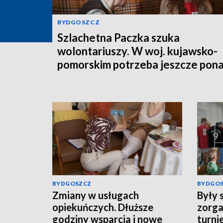
BYDGOSZCZ
Szlachetna Paczka szuka
wolontariuszy. W woj. kujawsko-
pomorskim potrzeba jeszcze pon
350 osób
BYDGOSZCZ
BYDGO
Zmiany w usługach
Były 
opiekuńczych. Dłuższe
zorga
godziny wsparcia i nowe
turnie