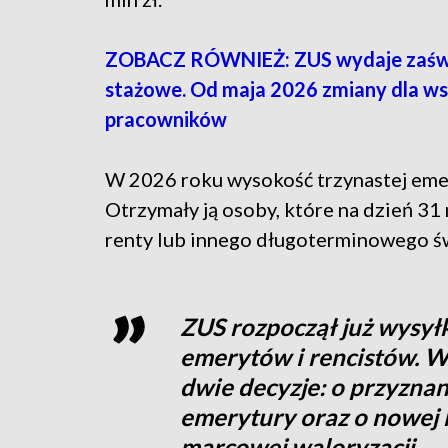
ZOBACZ RÓWNIEŻ: ZUS wydaje zaśw
stażowe. Od maja 2026 zmiany dla ws
pracowników
W 2026 roku wysokość trzynastej emer
Otrzymały ją osoby, które na dzień 31
renty lub innego długoterminowego ś
ZUS rozpoczął już wysył
emerytów i rencistów. W 
dwie decyzje: o przyznan
emerytury oraz o nowej 
marcowej waloryzacji