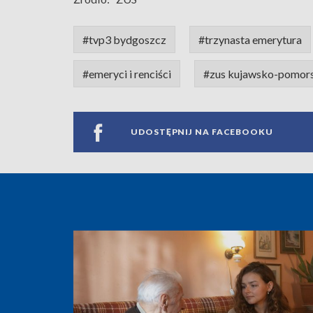
#tvp3 bydgoszcz
#trzynasta emerytura
#emeryci i renciści
#zus kujawsko-pomor
UDOSTĘPNIJ NA FACEBOOKU