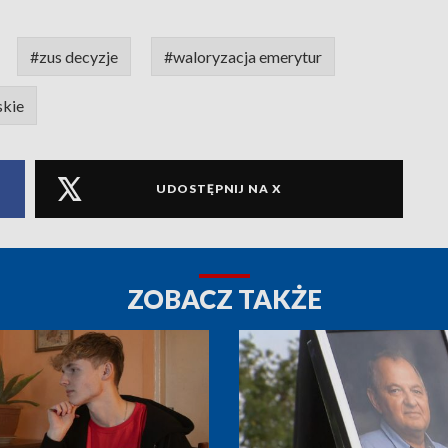
#zus decyzje
#waloryzacja emerytur
skie
UDOSTĘPNIJ NA X
ZOBACZ TAKŻE