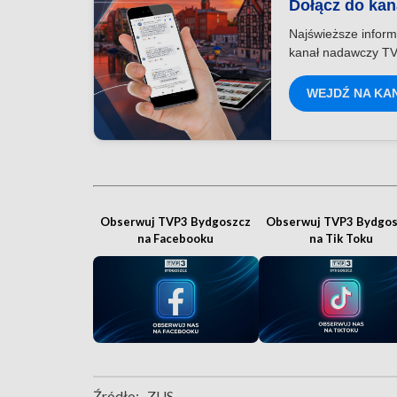
Dołącz do ka
Najświeższe inform
kanał nadawczy TV
WEJDŹ NA KA
Obserwuj TVP3 Bydgoszcz
Obserwuj TVP3 Bydgos
na Facebooku
na Tik Toku
Źródło:
ZUS