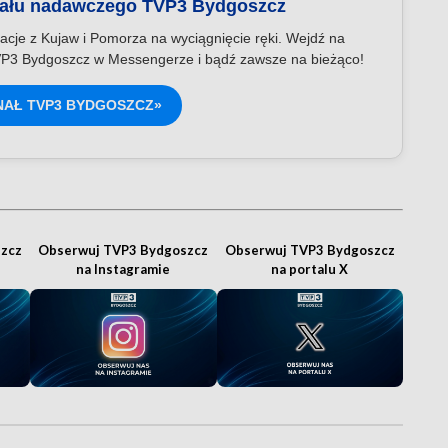
nału nadawczego TVP3 Bydgoszcz
acje z Kujaw i Pomorza na wyciągnięcie ręki. Wejdź na
P3 Bydgoszcz w Messengerze i bądź zawsze na bieżąco!
NAŁ TVP3 BYDGOSZCZ»
zcz
Obserwuj TVP3 Bydgoszcz
Obserwuj TVP3 Bydgoszcz
na Instagramie
na portalu X