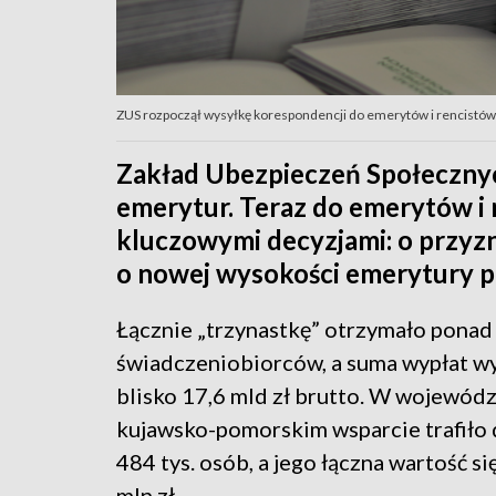
ZUS rozpoczął wysyłkę korespondencji do emerytów i rencistów 
Zakład Ubezpieczeń Społecznyc
emerytur. Teraz do emerytów i r
kluczowymi decyzjami: o przyz
o nowej wysokości emerytury po
Łącznie „trzynastkę” otrzymało ponad
świadczeniobiorców, a suma wypłat w
blisko 17,6 mld zł brutto. W wojewód
kujawsko-pomorskim wsparcie trafiło
484 tys. osób, a jego łączna wartość s
mln zł.