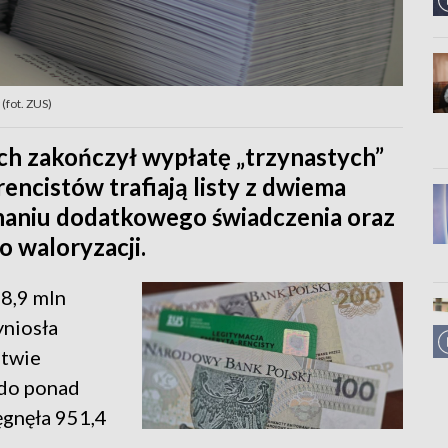
(fot. ZUS)
h zakończył wypłatę „trzynastych”
encistów trafiają listy z dwiema
naniu dodatkowego świadczenia oraz
 waloryzacji.
 8,9 mln
yniosła
ztwie
 do ponad
ięgnęła 951,4