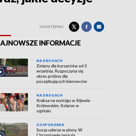
UDOSTĘPNIJ:
AJNOWSZE INFORMACJE
NA DROGACH
Zmiany dla kursantów od 3
września. Rozpoczyna się
okres próbny dla
początkujących kierowców
NA DROGACH
Kraksa na wyścigu w Kijewie
Królewskim. Kolarze w
szpitalu
GOSPODARKA
Susza uderza w plony. W
Chrząstowie testują