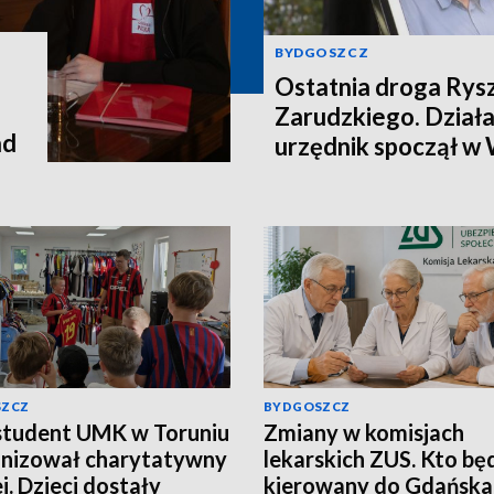
BYDGOSZCZ
Ostatnia droga Rys
Zarudzkiego. Działac
ad
urzędnik spoczął w
SZCZ
BYDGOSZCZ
student UMK w Toruniu
Zmiany w komisjach
nizował charytatywny
lekarskich ZUS. Kto bę
j. Dzieci dostały
kierowany do Gdańska 