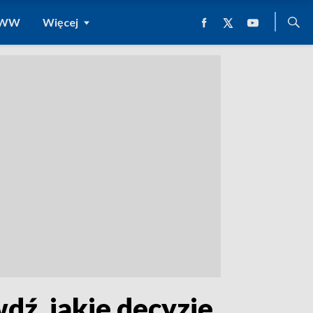
 WWW
Więcej
dź, jakie decyzje