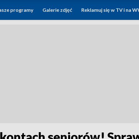
asze programy
Galerie zdjęć
Reklamuj się w TV i na
a kontach seniorów! Spraw