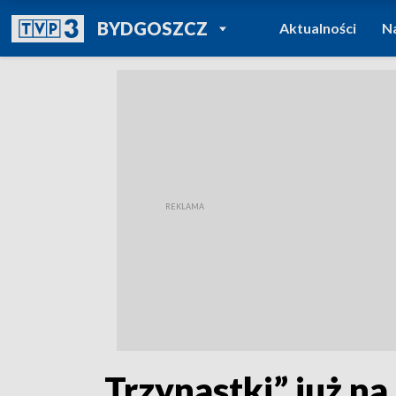
POWRÓT DO
BYDGOSZCZ
Aktualności
N
TVP REGIONY
„Trzynastki” już n