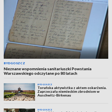
BYDGOSZCZ
Nieznane wspomnienia sanitariuszki Powstania
Warszawskiego odczytane po 80 latach
BYDGOSZCZ
Toruńska aktywistka z aktem oskarżenia.
Zaprzeczała niemieckim zbrodniom w
Auschwitz-Birkenau
BYDGOSZCZ