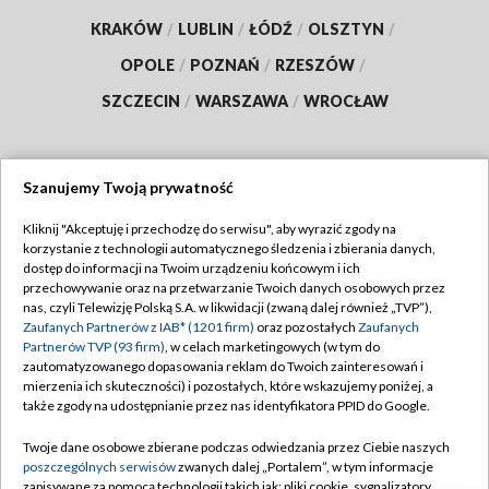
KRAKÓW
/
LUBLIN
/
ŁÓDŹ
/
OLSZTYN
/
OPOLE
/
POZNAŃ
/
RZESZÓW
/
SZCZECIN
/
WARSZAWA
/
WROCŁAW
Szanujemy Twoją prywatność
Dołącz do nas:
Kliknij "Akceptuję i przechodzę do serwisu", aby wyrazić zgody na
korzystanie z technologii automatycznego śledzenia i zbierania danych,
TVP
dostęp do informacji na Twoim urządzeniu końcowym i ich
Abonament TVP
przechowywanie oraz na przetwarzanie Twoich danych osobowych przez
Regulamin TVP
nas, czyli Telewizję Polską S.A. w likwidacji (zwaną dalej również „TVP”),
Emisja w TVP
Polityka prywatności
Zaufanych Partnerów z IAB* (1201 firm)
oraz pozostałych
Zaufanych
Partnerów TVP (93 firm)
, w celach marketingowych (w tym do
Centrum informacji TVP
Moje zgody
zautomatyzowanego dopasowania reklam do Twoich zainteresowań i
mierzenia ich skuteczności) i pozostałych, które wskazujemy poniżej, a
Naziemna Telewizja Cyfrowa
Pomoc
także zgody na udostępnianie przez nas identyfikatora PPID do Google.
Sklep TVP
Biuro reklamy
Twoje dane osobowe zbierane podczas odwiedzania przez Ciebie naszych
Rada Programowa
Kontakt
poszczególnych serwisów
zwanych dalej „Portalem”, w tym informacje
zapisywane za pomocą technologii takich jak: pliki cookie, sygnalizatory