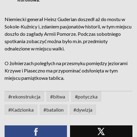
Niemiecki generał Heinz Guderian doszedł aż do mostu w
Sokole-Kuźnicy i, zdaniem pasjonatów historii, w tym miejscu
doszło do zagłady Armii Pomorze. Podczas sobotniego
spotkania zobaczyć można było m.in. przedmioty
odnalezione w miejscu walki.
O żołnierzach poległych na przesmyku pomiędzy jeziorami
Krzywe i Piaseczno ma przypominać odsłonięta w tym
miejscu pamiątkowa tablica.
#rekonstrukcja
#bitwa
#potyczka
#Kadzionka
#batalion
#dywizja