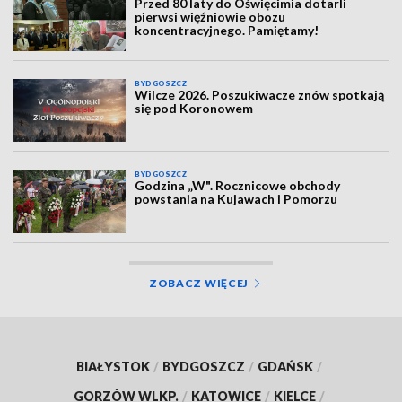
Przed 80 laty do Oświęcimia dotarli
pierwsi więźniowie obozu
koncentracyjnego. Pamiętamy!
BYDGOSZCZ
Wilcze 2026. Poszukiwacze znów spotkają
się pod Koronowem
BYDGOSZCZ
Godzina „W". Rocznicowe obchody
powstania na Kujawach i Pomorzu
ZOBACZ WIĘCEJ
BIAŁYSTOK
/
BYDGOSZCZ
/
GDAŃSK
/
GORZÓW WLKP.
/
KATOWICE
/
KIELCE
/