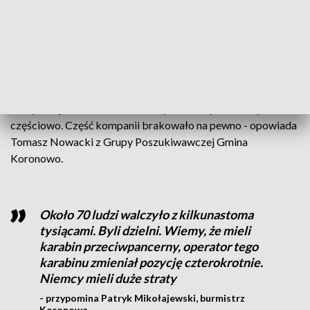
Polaków.
Dla oddziałów niemieckich była to jedna z wielu potyczek,
dlatego dzisiaj tak trudno jest dokładnie poznać szczegóły.
- Nasze straty nie są też do końca znane, ale ten 3. batalion,
który stacjonował, został rozbity i za Brdą zebrał się
częściowo. Część kompanii brakowało na pewno - opowiada
Tomasz Nowacki z Grupy Poszukiwawczej Gmina
Koronowo.
Około 70 ludzi walczyło z kilkunastoma
tysiącami. Byli dzielni. Wiemy, że mieli
karabin przeciwpancerny, operator tego
karabinu zmieniał pozycję czterokrotnie.
Niemcy mieli duże straty
- przypomina Patryk Mikołajewski, burmistrz
Koronowa.